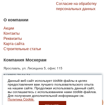
Согласие на обработку
персональных данных
О компании
Акции
Контакты
Реквизиты
Карта сайта
Строительные статьи
Компания Москерам
Ярославль, ул. Лисицына 5, офис 115
8 (4852) 70 04 74
Данный веб-сайт использует cookie-файлы в целях
предоставления вам лучшего пользовательского опыта
© 2010-2026 Москерам
на нашем сайте. Продолжая использовать данный сайт,
Указанные на сайте цены не являются публичной офертой (ст.435 ГК
вы соглашаетесь с использованием нами cookie-файлов.
РФ).
Для получения дополнительной информации см.
Стоимость и наличие товара просьба уточнять в офисах продаж....
Политика Cookie.