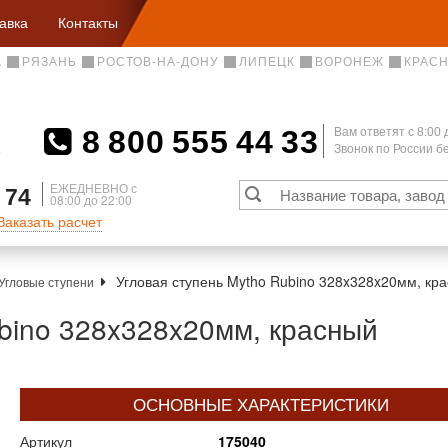
авка
Контакты
А
РЯЗАНЬ
РОСТОВ-НА-ДОНУ
ЛИПЕЦК
ВОРОНЕЖ
КРАС
8 800 555 44 33
Вам ответят c 8:00 
Звонок по России 
А
ЕЖЕДНЕВНО с
 74
08:00 до 22:00
Заказать расчет
Угловая ступень Mytho Rubino 328x328x20мм, кра
Угловые ступени
ubino 328x328x20мм, красный
ОСНОВНЫЕ ХАРАКТЕРИСТИКИ
Артикул
175040