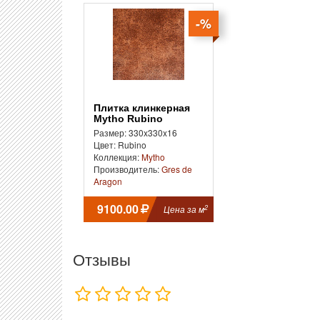
-%
Плитка клинкерная
Mytho Rubino
Размер: 330x330x16
Цвет: Rubino
Коллекция:
Mytho
Производитель:
Gres de
Aragon
9100.00
2
Цена за м
Отзывы