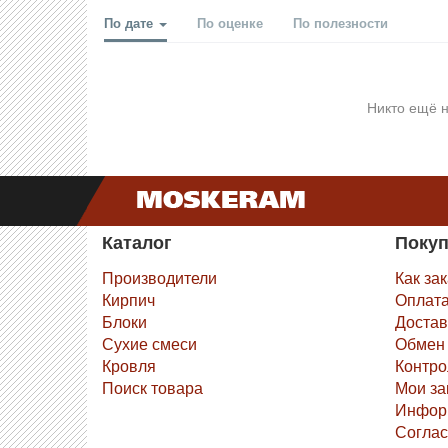
По дате
По оценке
По полезности
Никто ещё н
Каталог
Поку
Производители
Как за
Кирпич
Оплат
Блоки
Достав
Сухие смеси
Обмен 
Кровля
Контро
Поиск товара
Мои за
Инфор
Соглас