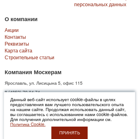
персональных данных
О компании
Акции
Контакты
Реквизиты
Карта сайта
Строительные статьи
Компания Москерам
Ярославль, ул. Лисицына 5, офис 115
8 (4852) 70 04 74
Данный веб-сайт использует cookie-файлы в целях
предоставления вам лучшего пользовательского опыта
© 2010-2026 Москерам
на нашем сайте. Продолжая использовать данный сайт,
Указанные на сайте цены не являются публичной офертой (ст.435 ГК
вы соглашаетесь с использованием нами cookie-файлов.
РФ).
Для получения дополнительной информации см.
Стоимость и наличие товара просьба уточнять в офисах продаж....
Политика Cookie.
ПРИНЯТЬ