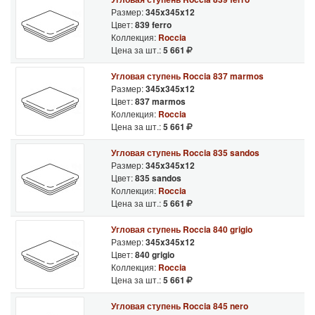
качество выпускаемых строительных материалов.
Размер:
345x345x12
Цвет:
839 ferro
Можно с уверенностью сказать, что напольные серии
Коллекция:
Roccia
материалов от Stroeher уже давно являются строительными
Цена за шт.:
5 661
бестселлерами в Европе, как и вся остальная продукция
Угловая ступень Roccia 837 marmos
предприятия, которая также широко востребована во всем
Размер:
345x345x12
мире.
Цвет:
837 marmos
Коллекция:
Roccia
Цена за шт.:
5 661
Угловая ступень Roccia 835 sandos
Размер:
345x345x12
Цвет:
835 sandos
Коллекция:
Roccia
Цена за шт.:
5 661
Угловая ступень Roccia 840 grigio
Размер:
345x345x12
Цвет:
840 grigio
Коллекция:
Roccia
Цена за шт.:
5 661
Угловая ступень Roccia 845 nero