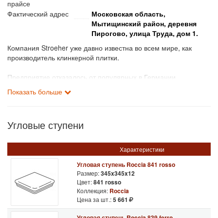
прайсе
Фактический адрес
Московская область,
Мытищинский район, деревня
Пирогово, улица Труда, дом 1.
Компания Stroeher уже давно известна во всем мире, как
производитель клинкерной плитки.
Предприятие отказалось от популярных в Германии
тротуарного кирпича и облицовочного кирпича, за счет чего,
Показать больше
заняла свою нишу и стала одним из лидеров по производству
клинкера.
Угловые ступени
Компания Stroeher имеет в своем арсенале огромное
множество коллекций своих изделий, которые регулярно
обновляются и улучшаются.
Характеристики
Постоянно расширяется ассортимент форм, фактур и
Угловая ступень Roccia 841 rosso
Размер:
345x345x12
цветовых решений производимой клинкерной плитки.
Цвет:
841 rosso
Коллекция:
Roccia
В 2008 году на предприятии была запущена новая
Цена за шт.:
5 661
производственная линия. За счет этого у завода увеличились
производственные объемы и значительно повысилось
Угловая ступень Roccia 839 ferro