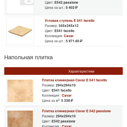
Цвет:
E542 passione
Цена за шт.:
5 402
Угловая ступень E 541 facello
Размер:
345x345x12
Цвет:
E541 facello
Коллекция:
Cavar
Цена за шт.:
5 971.60
Напольная плитка
Характеристики
Плитка клинкерная Cavar E 541 facello
Размер:
294x294x10
Цвет:
E541 facello
Коллекция :
Cavar
2
Цена за м
:
5 338
Плитка клинкерная Cavar E 542 passione
Размер:
294x294x10
Цвет:
E542 passione
Коллекция :
Cavar