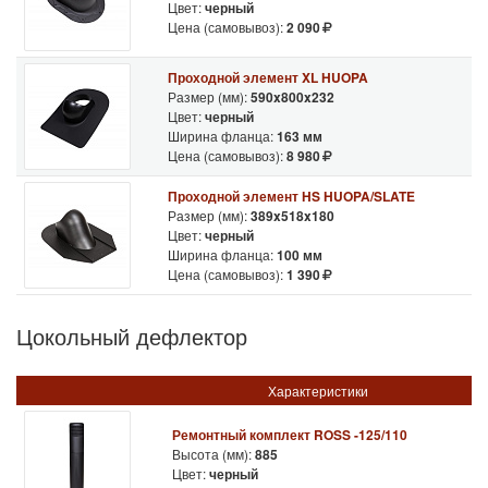
Цвет:
черный
Цена (самовывоз):
2 090
Проходной элемент XL HUOPA
Размер (мм):
590x800x232
Цвет:
черный
Ширина фланца:
163 мм
Цена (самовывоз):
8 980
Проходной элемент HS HUOPA/SLATE
Размер (мм):
389x518x180
Цвет:
черный
Ширина фланца:
100 мм
Цена (самовывоз):
1 390
Цокольный дефлектор
Характеристики
Ремонтный комплект ROSS -125/110
Высота (мм):
885
Цвет:
черный