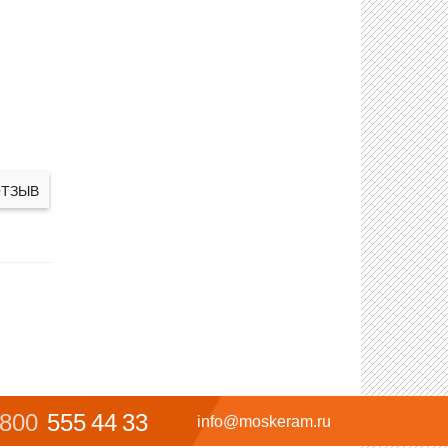
ОТЗЫВ
 800
555 44 33
info@moskeram.ru