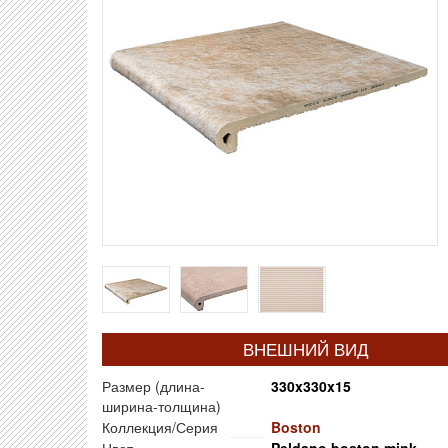
ВНЕШНИЙ ВИД
Размер (длина-
330x330x15
ширина-толщина)
Коллекция/Серия
Boston
Цвет
Peldano boston mink