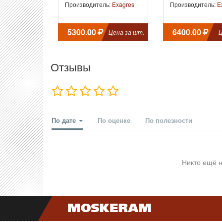
Производитель:
Exagres
Производитель:
E
5300.00
6400.00
Цена за шт.
Ц
Отзывы
По дате
По оценке
По полезности
Никто ещё н