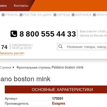
авка
Контакты
А
РЯЗАНЬ
РОСТОВ-НА-ДОНУ
ЛИПЕЦК
ВОРОНЕЖ
КРАС
8 800 555 44 33
Вам ответят c 8:00 
Звонок по России 
А
ЕЖЕДНЕВНО с
 74
08:00 до 22:00
Заказать расчет
Фронтальная ступень Peldano boston mink
Ступени
ano boston mink
ОСНОВНЫЕ ХАРАКТЕРИСТИКИ
Артикул
173331
Производитель
Exagres