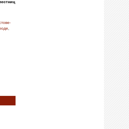
лестниц
стове-
роде
,