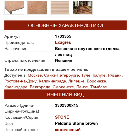
ОСНОВНЫЕ ХАРАКТЕРИСТИКИ
Артикул
1733355
Производитель
Exagres
Назначение
Внешняя и внутренняя отделка
лестниц
Страна изготовления
Испания
Товар не представлен в вашем регионе.
Доступен в:
Москве
,
Санкт-Петербурге
,
Туле
,
Калуге
,
Рязани
,
Ростове-на-Дону
,
Калининграде
,
Липецке
,
Воронеже
,
Краснодаре
,
Белгороде
,
Смоленске
,
Пензе
,
Тамбове
ВНЕШНИЙ ВИД
Размер (длина-
330x330x15
ширина-толщина)
Коллекция/Серия
STONE
Цвет
Peldano Stone brown
Цветовой оттенок
коричневый